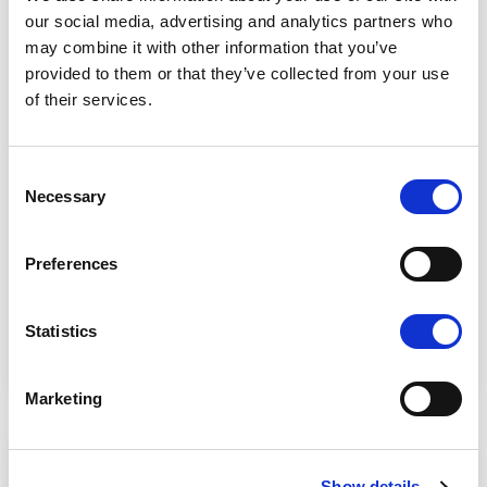
our social media, advertising and analytics partners who
may combine it with other information that you’ve
provided to them or that they’ve collected from your use
of their services.
Firmy światłowodowe
Consent
Jako zaufany dostawca produktów i usług Connect44
Necessary
Selection
rozumie znaczenie niezawodnej i wysokiej jakości
infrastruktury sieci przesyłowej i oferuje kompleksowy
zakres usług dla operatorów światłowodowych, poprzez
Preferences
planowanie, prace budowlane, dostawę światłowodów
oraz monitorowanie operacyjne w naszym dedykowanym
Statistics
światłowodowym Network Operations Center (NOC).
Marketing
Show details